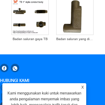
Badan saluran gaya TB
Badan saluran yang disenaraikan UL
HUBUNGI KAMI
X
Gaomi, Weifang City, Provinsi Shandong, China
Kami menggunakan kuki untuk menawarkan
+86-18653276696
anda pengalaman menyemak imbas yang
lebih baik, menganalisis trafik tapak dan