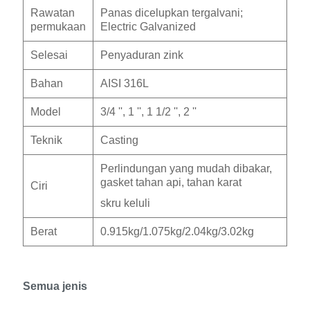
Rawatan
Panas dicelupkan tergalvani;
permukaan
Electric Galvanized
Selesai
Penyaduran zink
Bahan
AISI 316L
Model
3/4 '', 1 '', 1 1/2 '', 2 ''
Teknik
Casting
Perlindungan yang mudah dibakar,
gasket tahan api, tahan karat
Ciri
skru keluli
Berat
0.915kg/1.075kg/2.04kg/3.02kg
Semua jenis