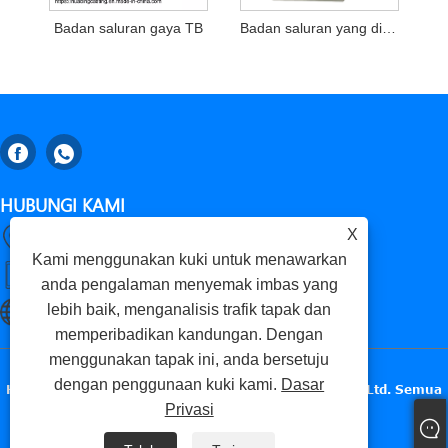
Badan saluran gaya TB
Badan saluran yang disenaraikan UL
HUBUNGI KAMI
X
Gaomi, Weifang City, Provinsi Shandong, China
Kami menggunakan kuki untuk menawarkan
+86-18653276696
anda pengalaman menyemak imbas yang
lebih baik, menganalisis trafik tapak dan
luckxing@huadingcasting.com
memperibadikan kandungan. Dengan
menggunakan tapak ini, anda bersetuju
dengan penggunaan kuki kami.
Dasar
Hak Cipta © 2025 Gaomi Huading Precise Metals Co., Ltd. Semua
Privasi
Hak Terpelihara.