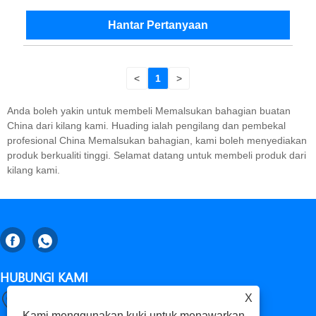
Hantar Pertanyaan
<
1
>
Anda boleh yakin untuk membeli Memalsukan bahagian buatan
China dari kilang kami. Huading ialah pengilang dan pembekal
profesional China Memalsukan bahagian, kami boleh menyediakan
produk berkualiti tinggi. Selamat datang untuk membeli produk dari
kilang kami.
HUBUNGI KAMI
X
Gaomi, Weifang City, Provinsi Shandong, China
Kami menggunakan kuki untuk menawarkan