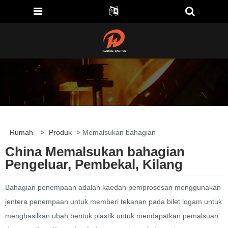
Rumah
>
Produk
> Memalsukan bahagian
China Memalsukan bahagian
Pengeluar, Pembekal, Kilang
Bahagian penempaan adalah kaedah pemprosesan menggunakan
jentera penempaan untuk memberi tekanan pada bilet logam untuk
menghasilkan ubah bentuk plastik untuk mendapatkan pemalsuan