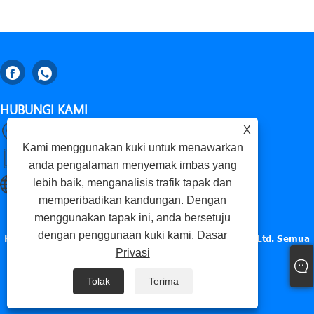
HUBUNGI KAMI
X
Gaomi, Weifang City, Provinsi Shandong, China
Kami menggunakan kuki untuk menawarkan
+86-18653276696
anda pengalaman menyemak imbas yang
lebih baik, menganalisis trafik tapak dan
luckxing@huadingcasting.com
memperibadikan kandungan. Dengan
menggunakan tapak ini, anda bersetuju
dengan penggunaan kuki kami.
Dasar
Hak Cipta © 2025 Gaomi Huading Precise Metals Co., Ltd. Semua
Privasi
Hak Terpelihara.
Tolak
Terima
Links
Sitemap
RSS
XML
Dasar Privasi