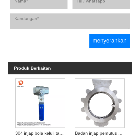
Produk Berkaitan
304 injap bola keluli tahan karat
Badan injap pemutus pelaburan untuk injap injap injap injap injap rama -rama