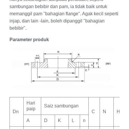
sambungan bebibir dan pam, ia tidak baik untuk
memanggil pam "bahagian flange". Agak kecil seperti
injap, dan lain -lain, boleh dipanggil "bahagian
bebibir".
Parameter produk
Hari
Saiz sambungan
paip
Dn
C
N
H
A
D
K
L
n