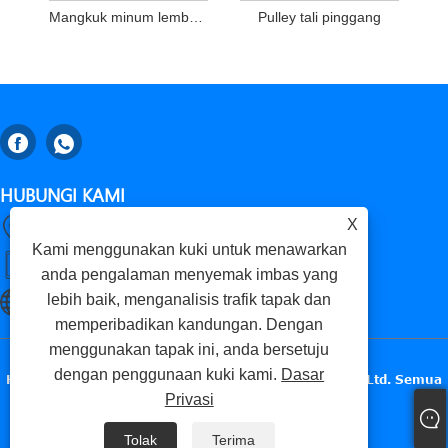
Mangkuk minum lembu automatik 2.7L
Pulley tali pinggang
HUBUNGI KAMI
X
Gaomi, Weifang City, Provinsi Shandong, China
Kami menggunakan kuki untuk menawarkan
+86-18653276696
anda pengalaman menyemak imbas yang
lebih baik, menganalisis trafik tapak dan
luckxing@huadingcasting.com
memperibadikan kandungan. Dengan
menggunakan tapak ini, anda bersetuju
dengan penggunaan kuki kami.
Dasar
Hak Cipta © 2025 Gaomi Huading Precise Metals Co., Ltd. Semua
Privasi
Hak Terpelihara.
Tolak
Terima