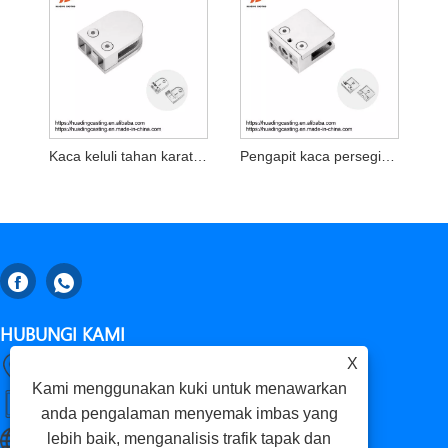
Kaca keluli tahan karat pengapit balkoni balkoni pos D Clamp
Pengapit kaca persegi keluli tahan karat untuk kaca 8-13.52mm
HUBUNGI KAMI
X
Gaomi, Weifang City, Provinsi Shandong, China
Kami menggunakan kuki untuk menawarkan
+86-18653276696
anda pengalaman menyemak imbas yang
lebih baik, menganalisis trafik tapak dan
luckxing@huadingcasting.com